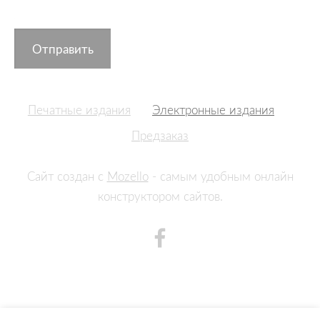
Печатные издания
Электронные издания
Предзаказ
Сайт создан с
Mozello
- самым удобным онлайн
конструктором сайтов.